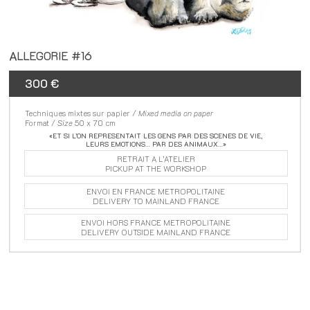
«ET SI L’ON REPRESENTAIT LES GENS PAR DES SCENES DE VIE,
LEURS EMOTIONS… PAR DES ANIMAUX…»
RETRAIT A L’ATELIER
PICKUP AT THE WORKSHOP
ENVOI EN FRANCE METROPOLITAINE
DELIVERY TO MAINLAND FRANCE
ENVOI HORS FRANCE METROPOLITAINE
DELIVERY OUTSIDE MAINLAND FRANCE
© 2023 Romain Parlier
OK
Ce site web utilise les cookies. Veuillez
consulter notre
politique de confidentialité
pour plus de détails.
Refuser
Politique de confidentialité
-
Site partenaire : 5-MeO-DiPT Music