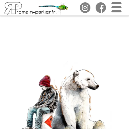
romain-parlier.fr
ALLEGORIE #16
300 €
Techniques mixtes sur papier /
Mixed media on paper
Format /
Size
50 x 70 cm